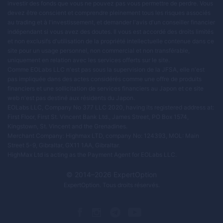
investir des fonds que vous ne pouvez pas vous permettre de perdre. Vous
devez être conscient et comprendre pleinement tous les risques associés
au trading et à l'investissement, et demander l'avis d'un conseiller financier
indépendant si vous avez des doutes. Il vous est accordé des droits limités
et non exclusifs d'utilisation de la propriété intellectuelle contenue dans ce
site pour un usage personnel, non commercial et non transférable,
uniquement en relation avec les services offerts sur le site.
Comme EOLabs LLC n'est pas sous la supervision de la JFSA, elle n'est
pas impliquée dans des actes considérés comme une offre de produits
financiers et une sollicitation de services financiers au Japon et ce site
web n'est pas destiné aux résidents du Japon.
EOLabs LLC, Company No 377 LLC 2020, having its registered address at:
First Floor, First St. Vincent Bank Ltd., James Street, PO Box 1574,
Kingstown, St. Vincent and the Grenadines.
Merchant Company: Highmax LTD, company No: 124393, MOL: Main
Street 5-9, Gibraltar, GX11 1AA, Gibraltar.
HighMax Ltd is acting as the Payment Agent for EOLabs LLC.
© 2014–
2026
ExpertOption
ExpertOption
. Tous droits réservés.