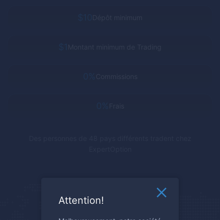
$10
Dépôt minimum
$1
Montant minimum de Trading
0%
Commissions
0%
Frais
Des personnes de 48 pays différents tradent chez
ExpertOption
Attention!