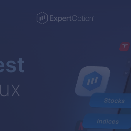
est
ux