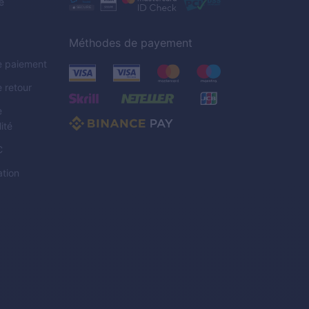
e
Méthodes de payement
de paiement
e retour
e
ité
C
tion