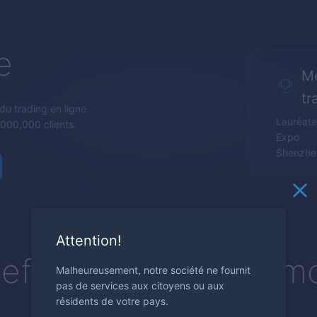
e
Me
tr
 du trading en ligne.
Lauréate
000,000 clients.
Expo
Shenzhen
Attention!
teforme de trading m
Malheureusement, notre société ne fournit
pas de services aux citoyens ou aux
résidents de votre pays.