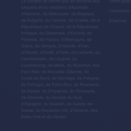
La Société ne fournit pas de services aux
Démo gratu
citoyens et/ou résidents d'Australie,
Connexion
d'Autriche, de Biélorussie, de Belgique,
de Bulgarie, du Canada, de Croatie, de la
S'inscrire
République de Chypre, de la République
tchèque, du Danemark, d'Estonie, de
Finlande, de France, d'Allemagne, de
Grèce, de Hongrie, d'Islande, d'Iran,
d'Irlande, d'Israël, d'Italie, de Lettonie, du
Liechtenstein, de Lituanie, du
Luxembourg, de Malte, du Myanmar, des
Pays-Bas, de Nouvelle-Zélande, de
Corée du Nord, de Norvège, de Pologne,
du Portugal, de Porto Rico, de Roumanie,
de Russie, de Singapour, de Slovaquie,
de Slovénie, du Soudan du Sud,
d'Espagne, du Soudan, de Suède, de
Suisse, du Royaume-Uni, d'Ukraine, des
États-Unis et du Yémen.