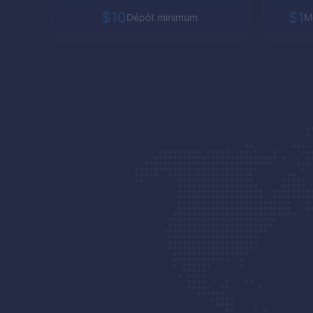
$10
$1
Dépôt minimum
M