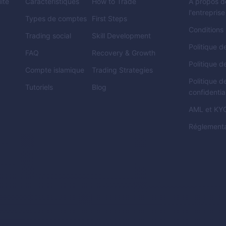
ite
Caractéristiques
How to Trade
A propos d
l'entreprise
Types de comptes
First Steps
Conditions
Trading social
Skill Development
Politique 
FAQ
Recovery & Growth
Politique d
Compte islamique
Trading Strategies
Politique d
Tutoriels
Blog
confidential
AML
et
KY
Réglementa