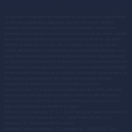
Le trading et l'investissement impliquent un niveau de risque significatif et
ne sont pas adaptés et/ou appropriés pour tous les clients. Veillez à
examiner attentivement vos objectifs d'investissement, votre niveau
d'expérience et votre goût du risque avant d'acheter ou de vendre. L'achat
ou la vente comporte des risques financiers et peut entraîner une perte
partielle ou totale de vos fonds ; par conséquent, vous ne devriez pas
investir des fonds que vous ne pouvez pas vous permettre de perdre. Vous
devez être conscient et comprendre pleinement tous les risques associés
au trading et à l'investissement, et demander l'avis d'un conseiller financier
indépendant si vous avez des doutes. Il vous est accordé des droits limités
et non exclusifs d'utilisation de la propriété intellectuelle contenue dans ce
site pour un usage personnel, non commercial et non transférable,
uniquement en relation avec les services offerts sur le site.
Comme EOLabs LLC n'est pas sous la supervision de la JFSA, elle n'est
pas impliquée dans des actes considérés comme une offre de produits
financiers et une sollicitation de services financiers au Japon et ce site
web n'est pas destiné aux résidents du Japon.
EOLabs LLC, Company No 377 LLC 2020, having its registered address at:
First Floor, First St. Vincent Bank Ltd., James Street, PO Box 1574,
Kingstown, St. Vincent and the Grenadines.
Merchant Company: Highmax LTD, company No: 124393, MOL: Main