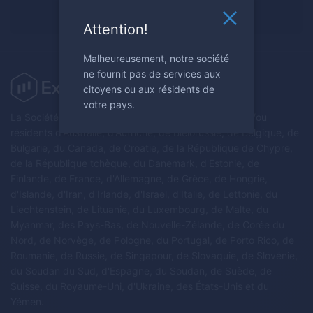
S'inscrire maintenant
Attention!
Malheureusement, notre société
ne fournit pas de services aux
citoyens ou aux résidents de
votre pays.
La Société ne fournit pas de services aux citoyens et/ou
résidents d'Australie, d'Autriche, de Biélorussie, de Belgique, de
Bulgarie, du Canada, de Croatie, de la République de Chypre,
de la République tchèque, du Danemark, d'Estonie, de
Finlande, de France, d'Allemagne, de Grèce, de Hongrie,
d'Islande, d'Iran, d'Irlande, d'Israël, d'Italie, de Lettonie, du
Liechtenstein, de Lituanie, du Luxembourg, de Malte, du
Myanmar, des Pays-Bas, de Nouvelle-Zélande, de Corée du
Nord, de Norvège, de Pologne, du Portugal, de Porto Rico, de
Roumanie, de Russie, de Singapour, de Slovaquie, de Slovénie,
du Soudan du Sud, d'Espagne, du Soudan, de Suède, de
Suisse, du Royaume-Uni, d'Ukraine, des États-Unis et du
Yémen.